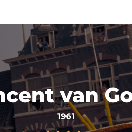
ncent van G
1961