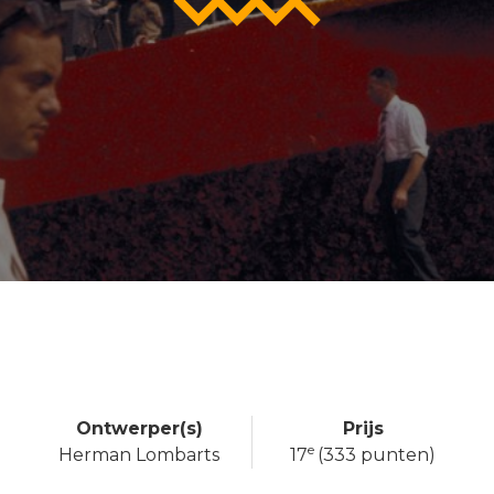
Ontwerper(s)
Prijs
e
Herman Lombarts
17
(333 punten)