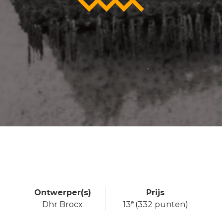
Ontwerper(s)
Prijs
e
Dhr Brocx
13
(332 punten)