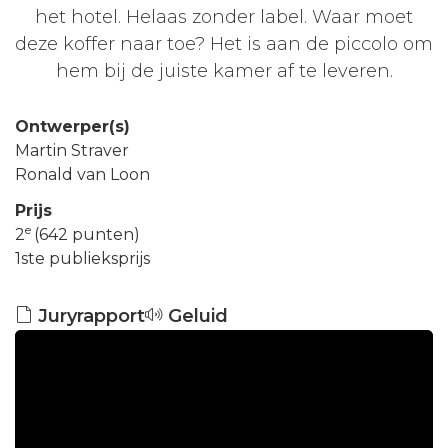
het hotel. Helaas zonder label. Waar moet
deze koffer naar toe? Het is aan de piccolo om
hem bij de juiste kamer af te leveren.
Ontwerper(s)
Martin Straver
Ronald van Loon
Prijs
e
2
(642 punten)
1ste publieksprijs
Juryrapport
Geluid