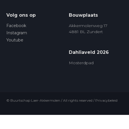
Volg ons op
Bouwplaats
Facebook
Akkermolenweg 17
4881 BL Zundert
Instagram
Youtube
Dahliaveld 2026
Mosterdpad
© Buurtschap Laer-Akkermolen / All rights reserved /
Privacybeleid